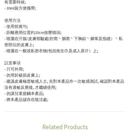
有需要時候;
- 30ml裝方便攜帶;
使用方法
- 使用前搖勻;
- 距離應用位置約20cm按壓噴頭;
- 噴灑在汗腺/皮膚褶皺處(肘窩丶胭窩丶下胸綜丶腳掌及指縫）丶私
密部位的皮膚上;
- 噴灑在一般或私密衣物(包括衛生巾及成人尿片）上;
註意事項
- 只可外用;
- 勿用於破損皮膚上;
- 建議皮膚極度敏感人士, 先對本產品作一次敏感測試, 確認對本產品
沒有過敏反應後, 才繼續使用;
- 勿讓兒童接觸本產品;
- 將本產品儲存在陰涼處;
Related Products