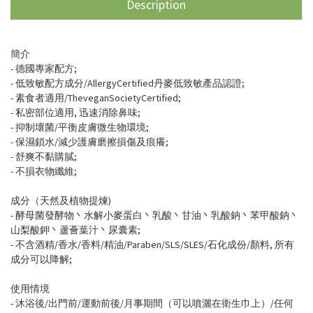
Description
簡介
- 德國專家配方;
- 低致敏配方成分/AllergyCertified丹麥低致敏產品認證;
- 素食者適用/TheveganSocietyCertified;
- 私密部位適用, 迅速消除鼻味;
- 抑制壞菌/平衡皮膚微生物環境;
- 保濕鎖水/減少護膚磨擦損傷及痕癢;
- 舒爽不黏購膩;
- 不損衣物纖維;
成分（天然及植物提煉)
- 酵母菌發酵物丶水解小麥蛋白丶乳酸丶甘油丶乳酸鈉丶苯甲酸鈉丶
山梨酸鉀丶蘆薈葉汁丶尿囊素;
- 不含酒精/香水/香料/精油/Paraben/SLS/SLES/石化成份/顏料, 所有
成分可以降解;
使用情境
- 沐浴後/出門前/運動前後/月事期間（可以噴灑在衛生巾上）/任何