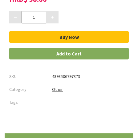
Buy Now
Add to Cart
SKU
4898506797373
Category
Other
Tags