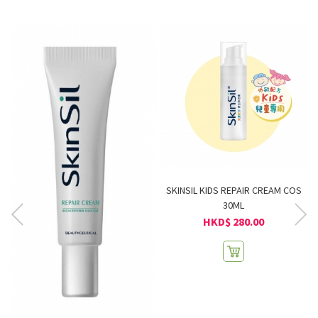
S
R
SKINSIL KIDS REPAIR CREAM COS
30ML
HKD$ 280.00